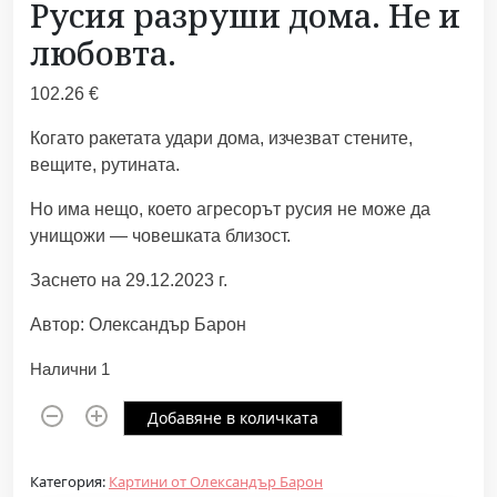
Русия разруши дома. Не и
любовта.
102.26
€
Когато ракетата удари дома, изчезват стените,
вещите, рутината.
Но има нещо, което агресорът русия не може да
унищожи — човешката близост.
Заснето на 29.12.2023 г.
Автор: Олександър Барон
Налични 1
к
Добавяне в количката
о
л
Категория:
Картини от Олександър Барон
и