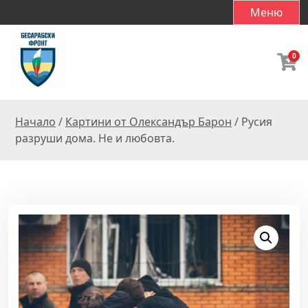
S
Меню
k
i
p
0
t
o
c
Начало
/
Картини от Олександър Барон
/ Русия
o
разруши дома. Не и любовта.
n
t
e
n
t