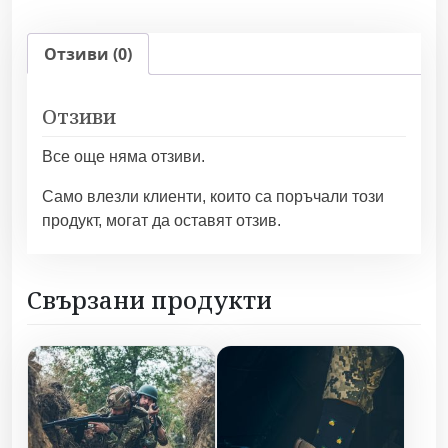
ч
е
Отзиви (0)
с
т
Отзиви
в
о
Все още няма отзиви.
з
а
Само влезли клиенти, които са поръчали този
Р
продукт, могат да оставят отзив.
у
с
и
Свързани продукти
я
р
а
з
р
у