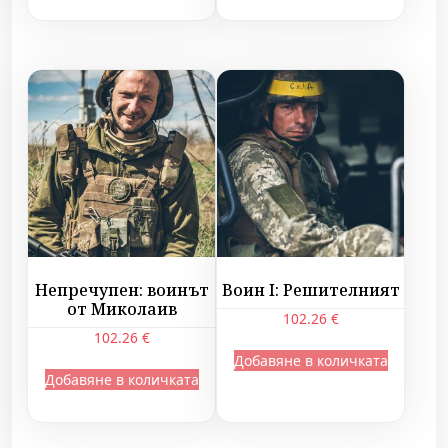
Непречупен: воинът
Воин I: Решителният
от Миколаив
102.26
€
102.26
€
Добавяне в количката
Добавяне в количката