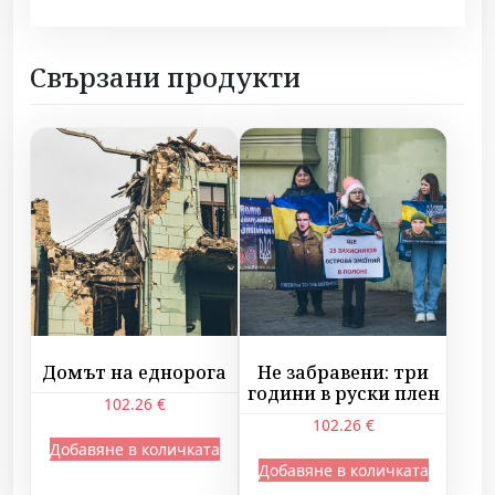
Свързани продукти
Домът на еднорога
Не забравени: три
години в руски плен
102.26
€
102.26
€
Добавяне в количката
Добавяне в количката