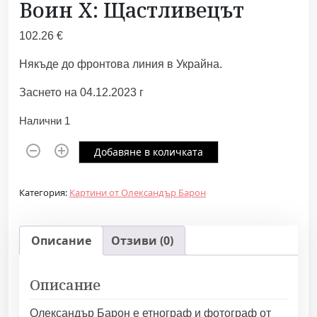
Воин X: Щастливецът
102.26
€
Някъде до фронтова линия в Украйна.
Заснето на 04.12.2023 г
Налични 1
к
Добавяне в количката
о
л
Категория:
Картини от Олександър Барон
и
ч
е
Описание
Отзиви (0)
с
т
Описание
в
о
Олександър Барон е етнограф и фотограф от