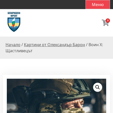
S
Меню
k
i
p
0
t
o
c
Начало
/
Картини от Олександър Барон
/ Воин X:
o
Щастливецът
n
t
e
n
t