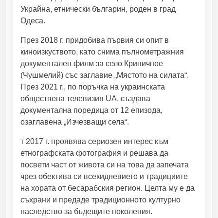
з
Украйна, етнически българин, роден в град
а
Одеса.
В
о
През 2018 г. придобива първия си опит в
и
киноизкуството, като снима пълнометражния
н
документален филм за село Криничное
X
(Чушмелий) със заглавие „Мястото на силата“.
:
През 2021 г., по поръчка на украинската
Щ
обществена телевизия UA, създава
а
документална поредица от 12 епизода,
с
озаглавена „Изчезващи села“.
т
л
т 2017 г. проявява сериозен интерес към
и
етнографската фотография и решава да
в
посвети част от живота си на това да запечата
е
чрез обектива си всекидневието и традициите
ц
на хората от бесарабския регион. Целта му е да
ъ
съхрани и предаде традиционното културно
т
наследство за бъдещите поколения.