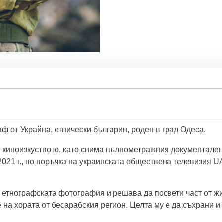
V
:
Л
е
ч
и
т
е
л
к
а
 от Украйна, етнически българин, роден в град Одеса.
т
а
 в киноизкуството, като снима пълнометражния документале
 2021 г., по поръчка на украинската обществена телевизия 
м етнографската фотография и решава да посвети част от жи
 на хората от бесарабския регион. Целта му е да съхрани 