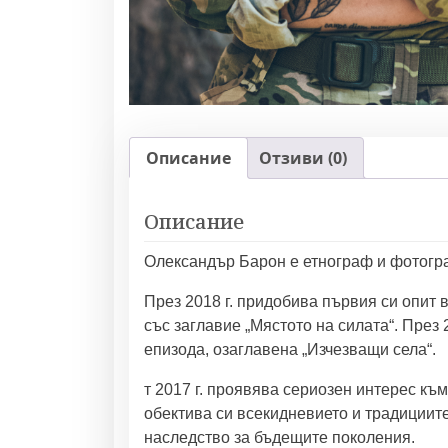
Описание
Отзиви (0)
Описание
Олександър Барон е етнограф и фотограф
През 2018 г. придобива първия си опит
със заглавие „Мястото на силата“. През
епизода, озаглавена „Изчезващи села“.
т 2017 г. проявява сериозен интерес къ
обектива си всекидневието и традициите
наследство за бъдещите поколения.