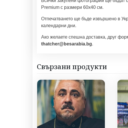
Всички закупени фотографии ще бъдат о
Premium с размери 60х40 см.
Отпечатването ще бъде извършено в Укр
календарни дни.
Ако желаете спешна доставка, друг форм
thatcher@besarabia.bg
.
Свързани продукти