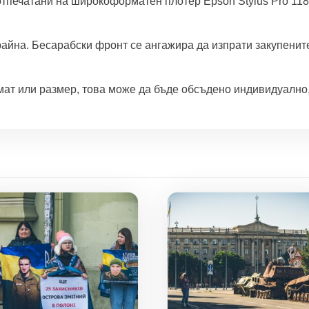
тпечатани на широкоформатен плотер Epson Stylus Pro 11
айна. Бесарабски фронт се ангажира да изпрати закупените
ат или размер, това може да бъде обсъдено индивидуално, 