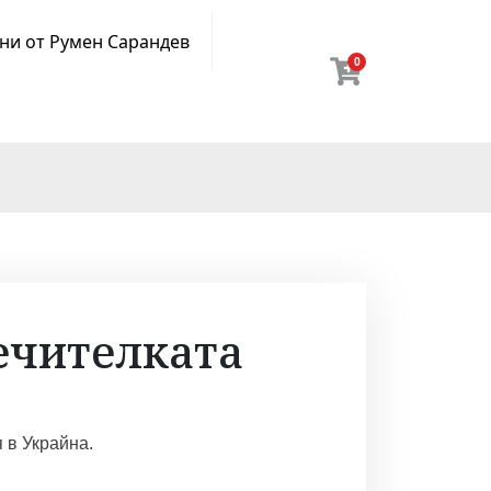
ни от Румен Сарандев
0
ечителката
 в Украйна.