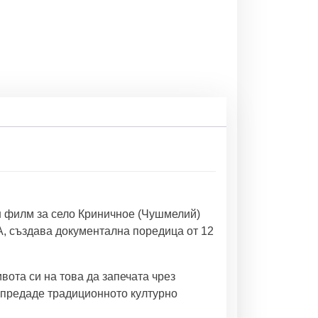
н филм за село Криничное (Чушмелий)
UA, създава документална поредица от 12
вота си на това да запечата чрез
и предаде традиционното културно