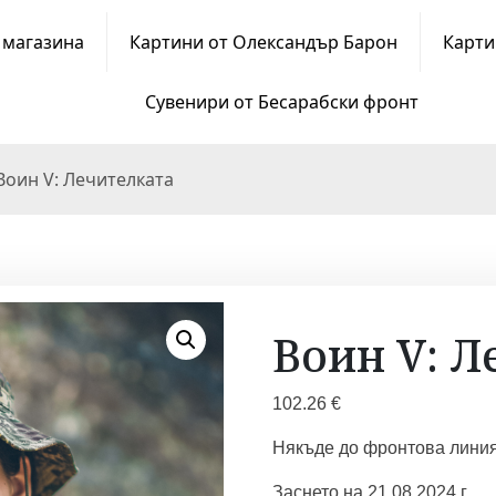
 магазина
Картини от Олександър Барон
Карти
Сувенири от Бесарабски фронт
Воин V: Лечителката
Воин V: Л
102.26
€
Някъде до фронтова линия
Заснето на 21.08.2024 г.