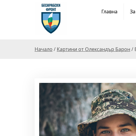
S
k
Главна
За
i
p
t
o
c
Начало
/
Картини от Олександър Барон
/ 
o
n
t
e
n
t