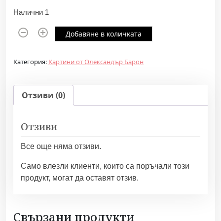
Налични 1
к
Добавяне в количката
о
л
Категория:
Картини от Олександър Барон
и
ч
е
Отзиви (0)
с
т
Отзиви
в
о
Все още няма отзиви.
з
а
Само влезли клиенти, които са поръчали този
В
продукт, могат да оставят отзив.
з
р
и
Свързани продукти
в