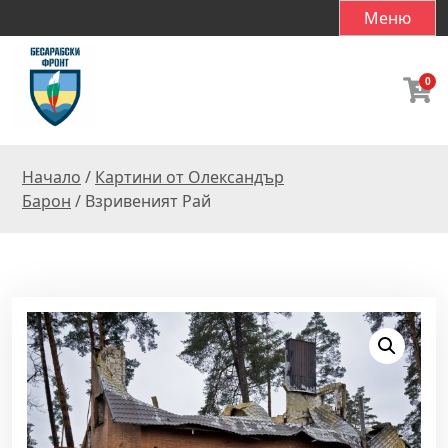
S
Меню
k
i
p
0
t
o
c
Начало
/
Картини от Олександър
o
Барон
/ Взривеният Рай
n
t
e
n
t