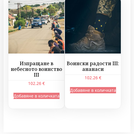
Изпращане в
Воински радости III:
небесното воинство
ананаси
III
102.26
€
102.26
€
Добавяне в количката
Добавяне в количката