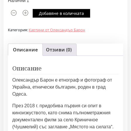
Налични 1
к
Добавяне в количката
о
л
Категория:
Картини от Олександър Барон
и
ч
е
Описание
Отзиви (0)
с
т
Описание
в
о
Олександър Барон е етнограф и фотограф от
з
Украйна, етнически българин, роден в град
а
Одеса.
И
з
През 2018 г. придобива първия си опит в
п
киноизкуството, като снима пълнометражния
р
документален филм за село Криничное
а
(Чушмелий) със заглавие „Мястото на силата“.