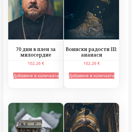
70 дни в плен за
Воински радости III:
милосердие
ананаси
102.26
€
102.26
€
Добавяне в количката
Добавяне в количката