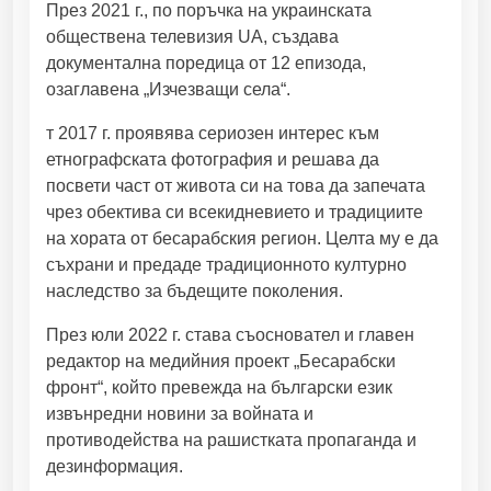
щ
През 2021 г., по поръчка на украинската
а
обществена телевизия UA, създава
н
документална поредица от 12 епизода,
е
озаглавена „Изчезващи села“.
в
н
т 2017 г. проявява сериозен интерес към
е
етнографската фотография и решава да
б
посвети част от живота си на това да запечата
е
чрез обектива си всекидневието и традициите
с
на хората от бесарабския регион. Целта му е да
н
съхрани и предаде традиционното културно
о
наследство за бъдещите поколения.
т
През юли 2022 г. става съосновател и главен
о
редактор на медийния проект „Бесарабски
в
фронт“, който превежда на български език
о
извънредни новини за войната и
и
противодейства на рашистката пропаганда и
н
дезинформация.
с