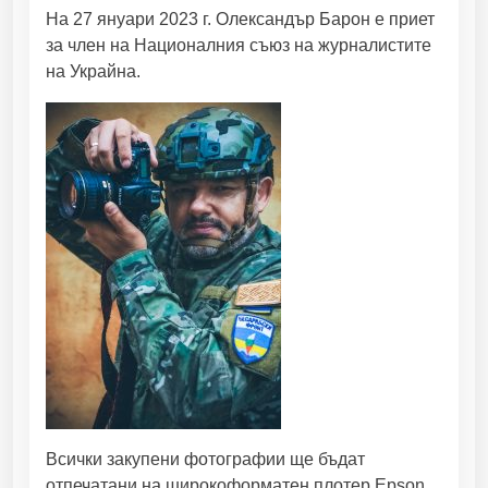
т
На 27 януари 2023 г. Олександър Барон е приет
в
за член на Националния съюз на журналистите
о
на Украйна.
I
I
I
Всички закупени фотографии ще бъдат
отпечатани на широкоформатен плотер Epson