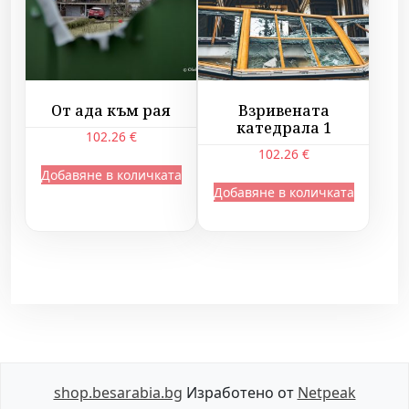
От ада към рая
Взривената
катедрала 1
102.26
€
102.26
€
Добавяне в количката
Добавяне в количката
shop.besarabia.bg
Изработено от
Netpeak