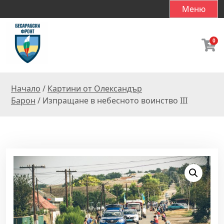
S
Меню
k
i
p
0
t
o
c
Начало
/
Картини от Олександър
o
Барон
/ Изпращане в небесното воинство III
n
t
e
n
t