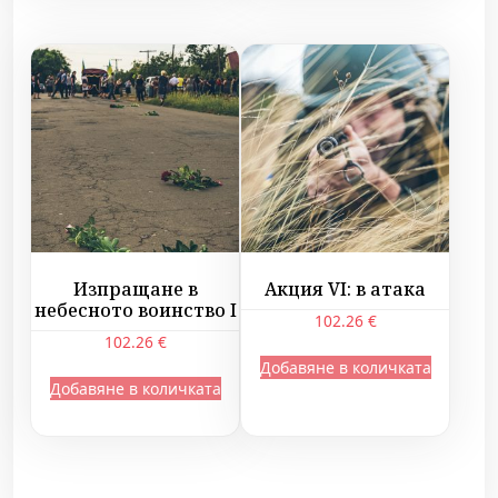
Изпращане в
Акция VI: в атака
небесното воинство I
102.26
€
102.26
€
Добавяне в количката
Добавяне в количката