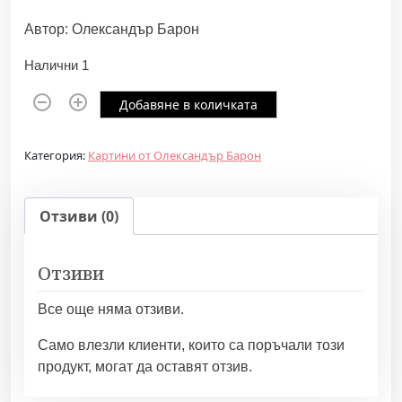
Автор: Олександър Барон
Налични 1
к
Добавяне в количката
о
л
Категория:
Картини от Олександър Барон
и
ч
е
Отзиви (0)
с
т
Отзиви
в
о
Все още няма отзиви.
з
а
Само влезли клиенти, които са поръчали този
О
продукт, могат да оставят отзив.
т
а