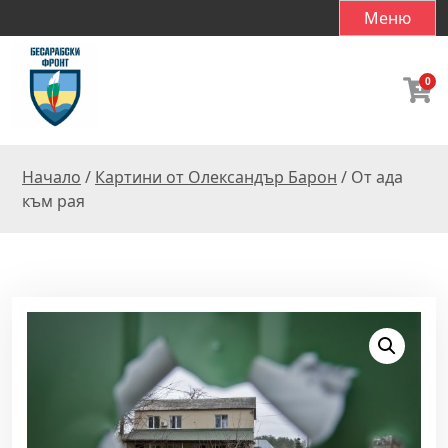
S
Меню
k
i
p
0
t
o
c
Начало
/
Картини от Олександър Барон
/ От ада
o
към рая
n
t
e
n
t