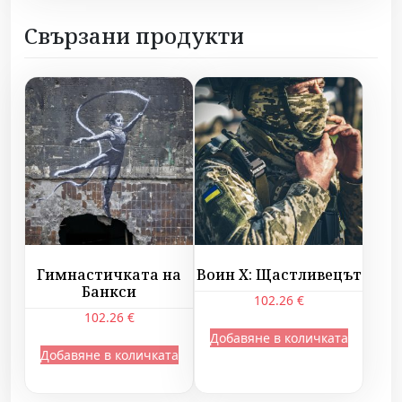
д
Свързани продукти
а
к
ъ
м
р
а
я
Гимнастичката на
Воин X: Щастливецът
Банкси
102.26
€
102.26
€
Добавяне в количката
Добавяне в количката