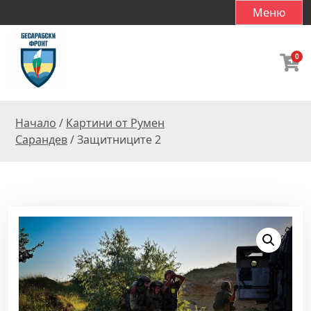
S
Меню
k
i
p
0
t
o
c
Начало
/
Картини от Румен
o
Сарандев
/ Защитниците 2
n
t
e
n
t