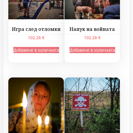
2
Игра след отломки
Напук на войната
102.26
€
102.26
€
Добавяне в количката
Добавяне в количката