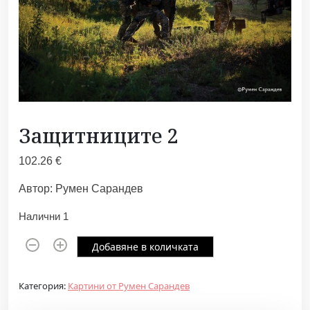
Защитниците 2
102.26
€
Автор: Румен Сарандев
Налични 1
к
Добавяне в количката
о
л
Категория:
Картини от Румен Сарандев
и
ч