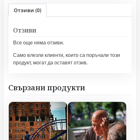
е
Отзиви (0)
с
т
Отзиви
в
о
Все още няма отзиви.
з
а
Само влезли клиенти, които са поръчали този
З
продукт, могат да оставят отзив.
а
щ
и
Свързани продукти
т
н
и
ц
и
т
е