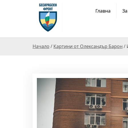
S
k
Главна
За
i
p
t
o
c
Начало
/
Картини от Олександър Барон
/ 
o
n
t
e
n
t