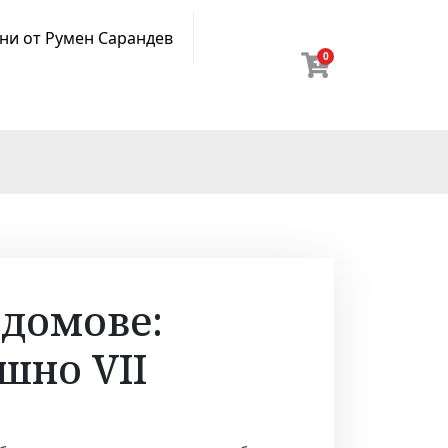
ни от Румен Сарандев
0
 домове:
шно VII