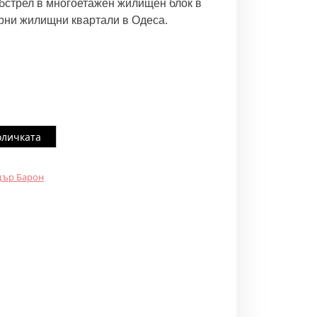
бстрел в многоетажен жилищен блок в
ерни жилищни квартали в Одеса.
оличката
дър Барон