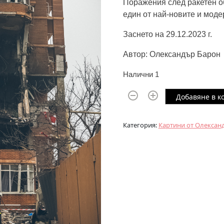
Поражения след ракетен о
един от най-новите и мод
Заснето на 29.12.2023 г.
Автор: Олександър Барон
Налични 1
к
Добавяне в к
о
л
Категория:
Картини от Олексан
и
ч
е
с
т
в
о
з