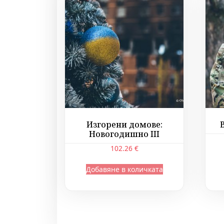
Изгорени домове:
Новогодишно III
102.26
€
Добавяне в количката