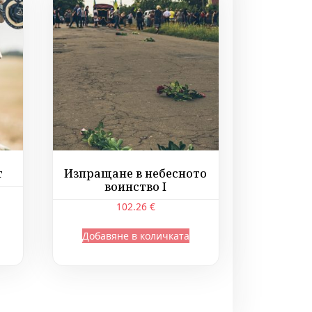
т
Изпращане в небесното
воинство I
102.26
€
Добавяне в количката