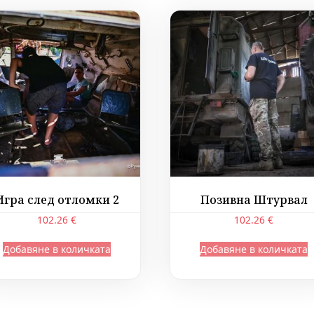
Игра след отломки 2
Позивна Штурвал
102.26
€
102.26
€
Добавяне в количката
Добавяне в количката