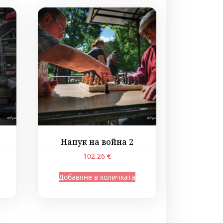
Напук на война 2
102.26
€
Добавяне в количката