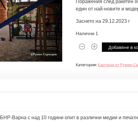
Поражения след ракетен о
един от най-новите и мод
Заснето на 29.12.2023 г
Налични 1
к
Добавяне в к
о
л
Категория:
Картини от Румен С
и
ч
е
с
т
в
о
БНР-Варна с над 10 години опит в различни медии и печатн
з
а
И