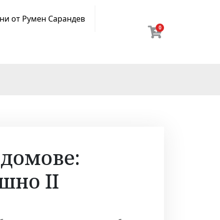
ни от Румен Сарандев
0
 домове:
шно II