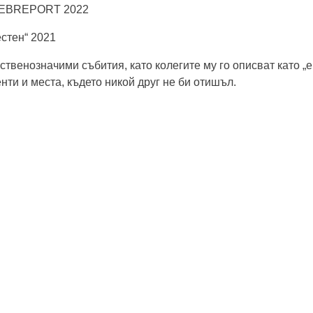
з
 WEBREPORT 2022
г
стен“ 2021
о
р
ественозначими събития, като колегите му го описват като 
е
нти и места, където никой друг не би отишъл.
н
и
д
о
м
о
в
е
:
Н
о
в
о
г