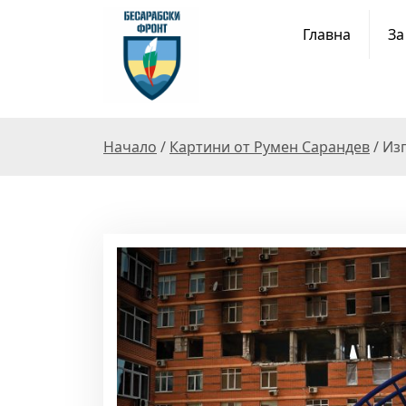
S
k
Главна
За
i
p
t
o
c
Начало
/
Картини от Румен Сарандев
/ Из
o
n
t
e
n
t