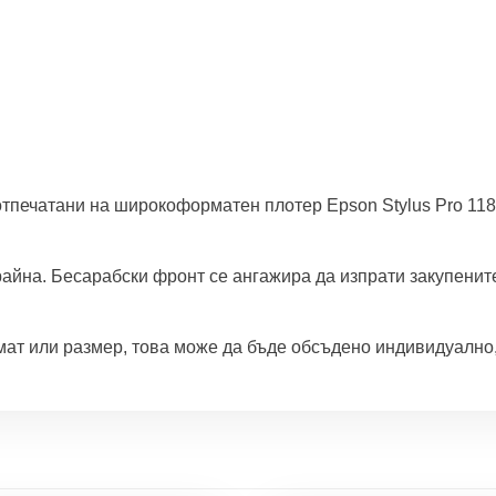
о
д
и
ш
н
о
I
тпечатани на широкоформатен плотер Epson Stylus Pro 11
I
айна. Бесарабски фронт се ангажира да изпрати закупените
ат или размер, това може да бъде обсъдено индивидуално, 