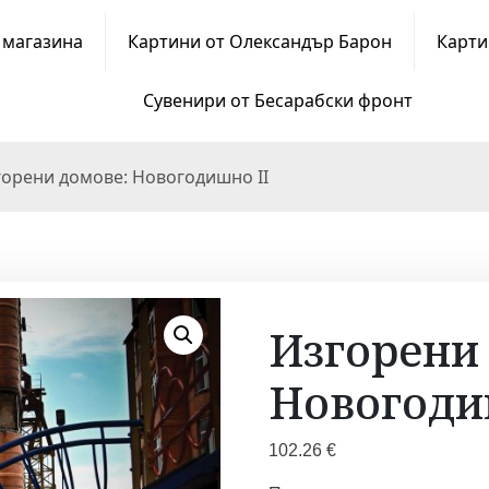
 магазина
Картини от Олександър Барон
Карти
Сувенири от Бесарабски фронт
горени домове: Новогодишно II
Изгорени
Новогоди
102.26
€