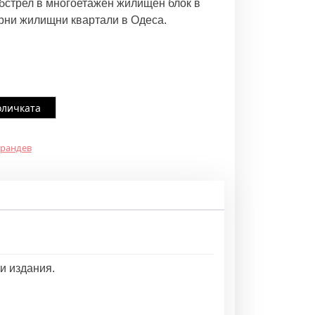
бстрел в многоетажен жилищен блок в
ерни жилищни квартали в Одеса.
оличката
арандев
и издания.