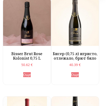
Bisser Brut Rose
Бисер (0,75 л) игристо,
Kolonist 0,75 L
отлежало, брют бяло
50.62
€
40.39
€
Още
Още